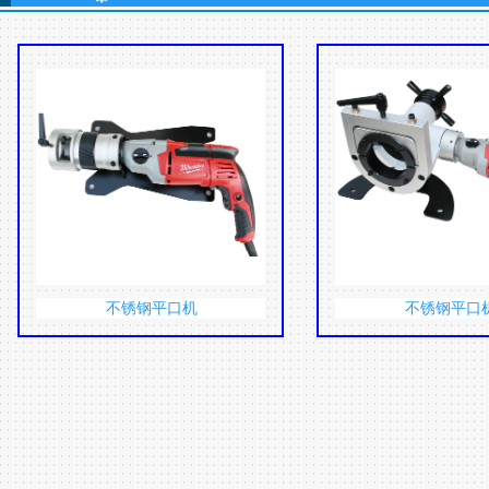
不锈钢平口机
不锈钢平口